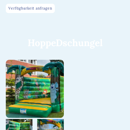
Verfügbarkeit anfragen
HoppeDschungel