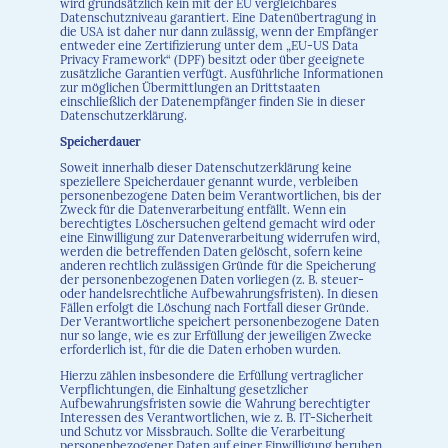
wird grundsätzlich kein mit der EU vergleichbares
Datenschutzniveau garantiert. Eine Datenübertragung in
die USA ist daher nur dann zulässig, wenn der Empfänger
entweder eine Zertifizierung unter dem „EU-US Data
Privacy Framework“ (DPF) besitzt oder über geeignete
zusätzliche Garantien verfügt. Ausführliche Informationen
zur möglichen Übermittlungen an Drittstaaten
einschließlich der Datenempfänger finden Sie in dieser
Datenschutzerklärung.
Speicherdauer
Soweit innerhalb dieser Datenschutzerklärung keine
speziellere Speicherdauer genannt wurde, verbleiben
personenbezogene Daten beim Verantwortlichen, bis der
Zweck für die Datenverarbeitung entfällt. Wenn ein
berechtigtes Löschersuchen geltend gemacht wird oder
eine Einwilligung zur Datenverarbeitung widerrufen wird,
werden die betreffenden Daten gelöscht, sofern keine
anderen rechtlich zulässigen Gründe für die Speicherung
der personenbezogenen Daten vorliegen (z. B. steuer-
oder handelsrechtliche Aufbewahrungsfristen). In diesen
Fällen erfolgt die Löschung nach Fortfall dieser Gründe.
Der Verantwortliche speichert personenbezogene Daten
nur so lange, wie es zur Erfüllung der jeweiligen Zwecke
erforderlich ist, für die die Daten erhoben wurden.
Hierzu zählen insbesondere die Erfüllung vertraglicher
Verpflichtungen, die Einhaltung gesetzlicher
Aufbewahrungsfristen sowie die Wahrung berechtigter
Interessen des Verantwortlichen, wie z. B. IT-Sicherheit
und Schutz vor Missbrauch. Sollte die Verarbeitung
personenbezogener Daten auf einer Einwilligung beruhen,