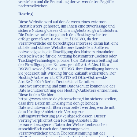
verstehen und die Bedeutung der verwendeten Begriffe
nachzuvollziehen.
Hosting
Diese Website wird auf den Servern eines externen
Dienstleisters gehostet, um Ihnen eine zuverlässige und
sichere Nutzung dieses Onlineangebots zu gewährleisten.
Die Datenverarbeitung durch den Hosting-Anbieter
erfolgt gemäß Art. 6 Abs. 1 lit. f DSGVO, da der
Verantwortliche ein berechtigtes Interesse daran hat, eine
stabile und sichere Website bereitzustellen. Sollte es
notwendig sein, die Einwilligung des Nutzers einzuholen
(beispielsweise für die Nutzung bestimmter Cookies oder
Tracking-Technologien), basiert die Datenverarbeitung auf
der Einwilligung des Nutzers gemäß Art. 6 Abs. 1 lit. a
DSGVO sowie § 25 Abs. 1 TTDSG. Ihre Einwilligung können
Sie jederzeit mit Wirkung für die Zukunft widerrufen. Der
Hosting-Anbieter ist: STRATO AG Otto-Ostrowski-
Straße 7, 10249 Berlin, Deutschland Details zur
Datenverarbeitung und zum Datenschutz können Sie der
Datenschutzerklärung des Hosting-Anbieters entnehmen.
Diese finden Sie hier:
https://www.strato.de/datenschutz/Um sicherzustellen,
dass Ihre Daten im Einklang mit den geltenden
Datenschutzvorschriften verarbeitet werden, wurde mit
dem Hosting-Anbieter ein Vertrag zur
Auftragsverarbeitung (AVV) abgeschlossen. Dieser
Vertrag verpflichtet den Hosting-Anbieter, die
personenbezogenen Daten der Webseitenbesucher
ausschließlich nach den Anweisungen des
Verantwortlichen und in Übereinstimmung mit der