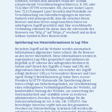
schützen, werden dem aktuellen Stand der Technik
entsprechende Verschlüsselungsverfahren (z. B. SSL oder
TLS) über HTTPS verwendet. SSL (Secure Socket Layer)
bzw. TLS (Transport Layer Security) sind Protokolle zur
Verschlüsselung von Datenübertragungen im Internet.
Dadurch wird sichergestellt, dass die zwischen Ihrem
Browser und dem Server ausgetauschten Daten vor
unbefugtem Zugriff geschützt sind. Eine verschlüsselte
Verbindung erkennen Sie daran, dass die Adresszeile des
Browsers von "http://" auf "https://" wechselt und an dem
Schloss-Symbol in Ihrer Browserzeile.
Speicherung von Nutzerinformationen in Log-Files
Bei jedem Zugriff auf die Website werden automatisch
Informationen allgemeiner Natur erfasst, die Ihr Browser
an den Server übermittelt. Diese Informationen werden in
sogenannten Log-Files gespeichert und umfassen im
Regelfall: a) IP-Adresse des anfragenden Rechners b)
Datum und Uhrzeit des Zugriffs c) Name und URL der
abgerufenen Datei d) Website, von welcher der Zugriff
erfolgt (Referrer-URL) e) Verwendeter Browser und User
Agent String f) Betriebssystem g) Name Ihres Access-
Providers h) HTTP-Statuscode Die Speicherung dieser
Daten erfolgt aus Sicherheitsgründen, zur Gewährleistung
eines reibungslosen Verbindungsaufbaus der Website, zur
komfortablen Nutzung der Website, zur Auswertung der
Systemsicherheit und -stabilität sowie zu weiteren
administrativen Zwecken. Rechtsgrundlage für die
Datenverarbeitung ist Art. 6 Abs. 1 lit. f DSGVO. Das
berechtigte Interesse ergibt sich aus den genannten
Zwecken zur Datenerhebung. In keinem Fall werden die
erhobenen Daten zu dem Zweck verwendet, Rückschlüsse