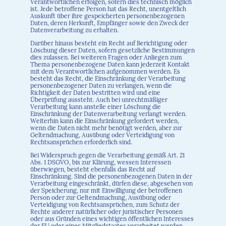
Verantwortlichen erfolgen, sofern dies technisch möglich
ist. Jede betroffene Person hat das Recht, unentgeltlich
Auskunft über ihre gespeicherten personenbezogenen
Daten, deren Herkunft, Empfänger sowie den Zweck der
Datenverarbeitung zu erhalten.
Darüber hinaus besteht ein Recht auf Berichtigung oder
Löschung dieser Daten, sofern gesetzliche Bestimmungen
dies zulassen. Bei weiteren Fragen oder Anliegen zum
Thema personenbezogene Daten kann jederzeit Kontakt
mit dem Verantwortlichen aufgenommen werden. Es
besteht das Recht, die Einschränkung der Verarbeitung
personenbezogener Daten zu verlangen, wenn die
Richtigkeit der Daten bestritten wird und eine
Überprüfung aussteht. Auch bei unrechtmäßiger
Verarbeitung kann anstelle einer Löschung die
Einschränkung der Datenverarbeitung verlangt werden.
Weiterhin kann die Einschränkung gefordert werden,
wenn die Daten nicht mehr benötigt werden, aber zur
Geltendmachung, Ausübung oder Verteidigung von
Rechtsansprüchen erforderlich sind.
Bei Widerspruch gegen die Verarbeitung gemäß Art. 21
Abs. 1 DSGVO, bis zur Klärung, wessen Interessen
überwiegen, besteht ebenfalls das Recht auf
Einschränkung. Sind die personenbezogenen Daten in der
Verarbeitung eingeschränkt, dürfen diese, abgesehen von
der Speicherung, nur mit Einwilligung der betroffenen
Person oder zur Geltendmachung, Ausübung oder
Verteidigung von Rechtsansprüchen, zum Schutz der
Rechte anderer natürlicher oder juristischer Personen
oder aus Gründen eines wichtigen öffentlichen Interesses
der EU oder eines Mitgliedstaates verarbeitet werden.