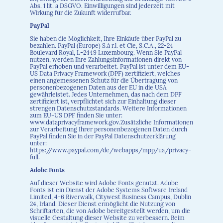
Abs. 1 lit. a DSGVO. Einwilligungen sind jederzeit mit
Wirkung für die Zukunft widerrufbar.
PayPal
Sie haben die Möglichkeit, Ihre Einkäufe über PayPal zu
bezahlen. PayPal (Europe) S.à r.l. et Cie, S.C.A., 22-24
Boulevard Royal, L-2449 Luxembourg. Wenn Sie PayPal
nutzen, werden Ihre Zahlungsinformationen direkt von
PayPal erhoben und verarbeitet. PayPal ist unter dem EU-
US Data Privacy Framework (DPF) zertifiziert, welches
einen angemessenen Schutz für die Übertragung von
personenbezogenen Daten aus der EU in die USA
gewährleistet. Jedes Unternehmen, das nach dem DPF
zertifiziert ist, verpflichtet sich zur Einhaltung dieser
strengen Datenschutzstandards. Weitere Informationen
zum EU-US DPF finden Sie unter:
www.dataprivacyframework.gov.Zusätzliche Informationen
zur Verarbeitung Ihrer personenbezogenen Daten durch
PayPal finden Sie in der PayPal Datenschutzerklärung
unter:
https://www.paypal.com/de/webapps/mpp/ua/privacy-
full.
Adobe Fonts
Auf dieser Website wird Adobe Fonts genutzt. Adobe
Fonts ist ein Dienst der Adobe Systems Software Ireland
Limited, 4-6 Riverwalk, Citywest Business Campus, Dublin
24, Irland. Dieser Dienst ermöglicht die Nutzung von
Schriftarten, die von Adobe bereitgestellt werden, um die
visuelle Gestaltung dieser Website zu verbessern. Beim