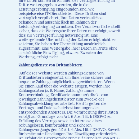
Ihre Daten können im Rahmen der Vertragserfüllung an
Dritte weitergegeben werden, die in die
Leistungserbringung eingebunden sind, wie
beispielsweise IT-Dienstleister. Diese Dritten sind
vertraglich verpflichtet, Ihre Daten vertraulich zu
behandeln und ausschließlich im Rahmen der
Leistungserbringung zu nutzen. Der Verantwortliche stellt
sicher, dass die Weitergabe Ihrer Daten nur erfolgt, soweit
dies zur Vertragserfüllung notwendig ist. Eine
weitergehende Übermittlung der Daten erfolgt nicht, es
sei denn, Sie haben der Übermittlung ausdrücklich
zugestimmt. Eine Weitergabe Ihrer Daten an Dritte ohne
ausdrückliche Einwilligung, etwa zu Zwecken der
Werbung, erfolgt nicht.
Zahlungsdienste von Drittanbietern
Auf dieser Website werden Zahlungsdienste von
Drittanbietern eingesetzt, um Ihnen eine sichere und
bequeme Zahlungsmöglichkeit zu gewährleisten. Wenn
Sie einen Kauf über die Website tätigen, werden Ihre
Zahlungsdaten (z. B. Name, Zahlungssumme,
Kontoverbindung, Kreditkartennummer) direkt vom
jeweiligen Zahlungsdienstleister zum Zwecke der
Zahlungsabwicklung verarbeitet. Hierfür gelten die
Vertrags- und Datenschutzbestimmungen des
entsprechenden Anbieters. Die Verarbeitung Ihrer Daten
erfolgt auf Grundlage von Art. 6 Abs. 1 lit. b DSGVO zur
Erfüllung des Vertrags sowie im Interesse eines
reibungslosen, komfortablen und sicheren
Zahlungsvorgangs gemäß Art. 6 Abs. 1 lit. f DSGVO. Soweit
für bestimmte Handlungen Ihre Einwilligung erforderlich
ist, erfolgt die Datenverarbeitung auf Grundlage von Art. 6