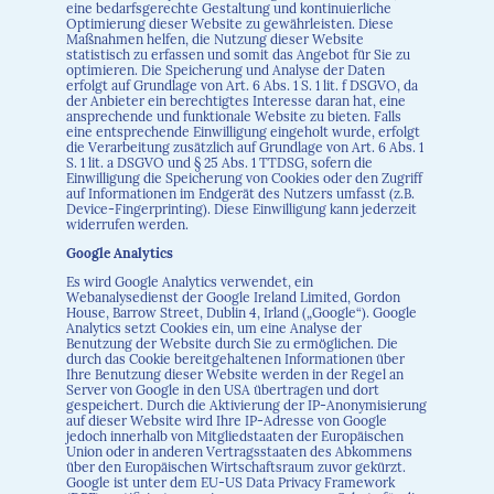
eine bedarfsgerechte Gestaltung und kontinuierliche
Optimierung dieser Website zu gewährleisten. Diese
Maßnahmen helfen, die Nutzung dieser Website
statistisch zu erfassen und somit das Angebot für Sie zu
optimieren. Die Speicherung und Analyse der Daten
erfolgt auf Grundlage von Art. 6 Abs. 1 S. 1 lit. f DSGVO, da
der Anbieter ein berechtigtes Interesse daran hat, eine
ansprechende und funktionale Website zu bieten. Falls
eine entsprechende Einwilligung eingeholt wurde, erfolgt
die Verarbeitung zusätzlich auf Grundlage von Art. 6 Abs. 1
S. 1 lit. a DSGVO und § 25 Abs. 1 TTDSG, sofern die
Einwilligung die Speicherung von Cookies oder den Zugriff
auf Informationen im Endgerät des Nutzers umfasst (z.B.
Device-Fingerprinting). Diese Einwilligung kann jederzeit
widerrufen werden.
Google Analytics
Es wird Google Analytics verwendet, ein
Webanalysedienst der Google Ireland Limited, Gordon
House, Barrow Street, Dublin 4, Irland („Google“). Google
Analytics setzt Cookies ein, um eine Analyse der
Benutzung der Website durch Sie zu ermöglichen. Die
durch das Cookie bereitgehaltenen Informationen über
Ihre Benutzung dieser Website werden in der Regel an
Server von Google in den USA übertragen und dort
gespeichert. Durch die Aktivierung der IP-Anonymisierung
auf dieser Website wird Ihre IP-Adresse von Google
jedoch innerhalb von Mitgliedstaaten der Europäischen
Union oder in anderen Vertragsstaaten des Abkommens
über den Europäischen Wirtschaftsraum zuvor gekürzt.
Google ist unter dem EU-US Data Privacy Framework