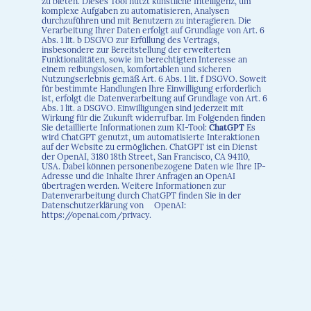
zu bieten. Dieses Tool nutzt künstliche Intelligenz, um
komplexe Aufgaben zu automatisieren, Analysen
durchzuführen und mit Benutzern zu interagieren. Die
Verarbeitung Ihrer Daten erfolgt auf Grundlage von Art. 6
Abs. 1 lit. b DSGVO zur Erfüllung des Vertrags,
insbesondere zur Bereitstellung der erweiterten
Funktionalitäten, sowie im berechtigten Interesse an
einem reibungslosen, komfortablen und sicheren
Nutzungserlebnis gemäß Art. 6 Abs. 1 lit. f DSGVO. Soweit
für bestimmte Handlungen Ihre Einwilligung erforderlich
ist, erfolgt die Datenverarbeitung auf Grundlage von Art. 6
Abs. 1 lit. a DSGVO. Einwilligungen sind jederzeit mit
Wirkung für die Zukunft widerrufbar. Im Folgenden finden
Sie detaillierte Informationen zum KI-Tool:
ChatGPT
Es
wird ChatGPT genutzt, um automatisierte Interaktionen
auf der Website zu ermöglichen. ChatGPT ist ein Dienst
der OpenAI, 3180 18th Street, San Francisco, CA 94110,
USA. Dabei können personenbezogene Daten wie Ihre IP-
Adresse und die Inhalte Ihrer Anfragen an OpenAI
übertragen werden. Weitere Informationen zur
Datenverarbeitung durch ChatGPT finden Sie in der
Datenschutzerklärung von OpenAI:
https://openai.com/privacy.