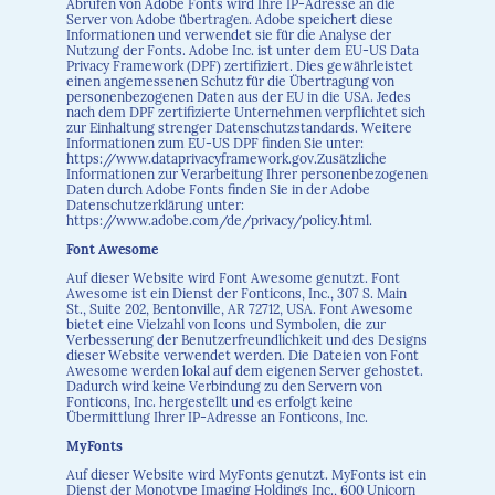
Abrufen von Adobe Fonts wird Ihre IP-Adresse an die
Server von Adobe übertragen. Adobe speichert diese
Informationen und verwendet sie für die Analyse der
Nutzung der Fonts. Adobe Inc. ist unter dem EU-US Data
Privacy Framework (DPF) zertifiziert. Dies gewährleistet
einen angemessenen Schutz für die Übertragung von
personenbezogenen Daten aus der EU in die USA. Jedes
nach dem DPF zertifizierte Unternehmen verpflichtet sich
zur Einhaltung strenger Datenschutzstandards. Weitere
Informationen zum EU-US DPF finden Sie unter:
https://www.dataprivacyframework.gov.Zusätzliche
Informationen zur Verarbeitung Ihrer personenbezogenen
Daten durch Adobe Fonts finden Sie in der Adobe
Datenschutzerklärung unter:
https://www.adobe.com/de/privacy/policy.html.
Font Awesome
Auf dieser Website wird Font Awesome genutzt. Font
Awesome ist ein Dienst der Fonticons, Inc., 307 S. Main
St., Suite 202, Bentonville, AR 72712, USA. Font Awesome
bietet eine Vielzahl von Icons und Symbolen, die zur
Verbesserung der Benutzerfreundlichkeit und des Designs
dieser Website verwendet werden. Die Dateien von Font
Awesome werden lokal auf dem eigenen Server gehostet.
Dadurch wird keine Verbindung zu den Servern von
Fonticons, Inc. hergestellt und es erfolgt keine
Übermittlung Ihrer IP-Adresse an Fonticons, Inc.
MyFonts
Auf dieser Website wird MyFonts genutzt. MyFonts ist ein
Dienst der Monotype Imaging Holdings Inc., 600 Unicorn