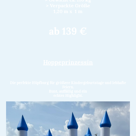
> Verpackte Größe
1,20 m x 1 m
ab 139 €
Hoppeprinzessin
Die perfekte Hüpfburg für größere Kindergeburtstage und lebhafte
Feiern.
Bunt, auffällig und ein
echtes Highlight.