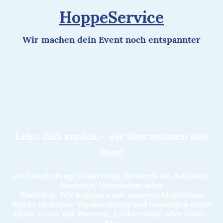
HoppeService
Wir machen dein Event noch entspannter
Lehn dich zurück – wir übernehmen den
Rest!
Ob Einschulung, Geburtstag, Firmenfeier, Jubiläum,
Hochzeit, Vereinsfest oder
Stadtfest: Wir kommen mit unseren Maschinen
direkt zu deiner Veranstaltung und versorgen deine
Gäste frisch mit Popcorn, Zuckerwatte oder Slush-
Eis.