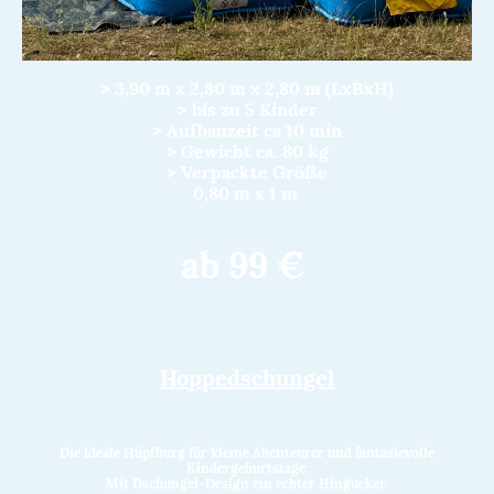
> 3,90 m x 2,80 m x 2,80 m (LxBxH)
> bis zu 5 Kinder
> Aufbauzeit ca 10 min
> Gewicht ca. 80 kg
> Verpackte Größe
0,80 m x 1 m
ab 99 €
Hoppedschungel
Die ideale Hüpfburg für kleine Abenteurer und fantasievolle
Kindergeburtstage.
Mit Dschungel-Design ein echter Hingucker.