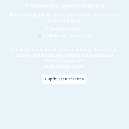
🧼 Sauberkeit & geprüfte Sicherheit
🚚 Lieferung direkt zu dir nach Hause in Hannover
und Umgebung
⏰
Mietdauer anpassbar
📋
Zertifiziert nach DIN EN 14960
Egal ob kleine Feier im Garten oder großes Event –
unsere HoppeBurgen sorgen für strahlende
Kinderaugen und
jede Menge Spaß!
Hüpfburgen ansehen