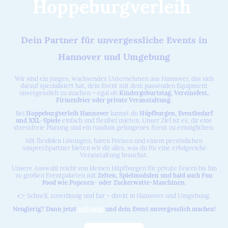
Hoppeburgverleih
Dein Partner für unvergessliche Events in
Hannover und Umgebung
Wir sind ein junges, wachsendes Unternehmen aus Hannover, das sich
darauf spezialisiert hat, dein Event mit dem passenden Equipment
unvergesslich zu machen – egal ob
Kindergeburtstag, Vereinsfest,
Firmenfeier oder private Veranstaltung
.
Bei
Hoppeburgverleih Hannover
kannst du
Hüpfburgen, Eventbedarf
und XXL-Spiele
einfach und flexibel mieten. Unser Ziel ist es, dir eine
stressfreie Planung und ein rundum gelungenes Event zu ermöglichen.
Mit flexiblen Lösungen, fairen Preisen und einem persönlichen
Ansprechpartner bieten wir dir alles, was du für eine erfolgreiche
Veranstaltung brauchst.
Unsere Auswahl reicht von kleinen Hüpfburgen für private Feiern bis hin
zu großen Eventpaketen mit
Zelten, Spielmodulen und bald auch Fun
Food wie Popcorn- oder Zuckerwatte-Maschinen
.
👉 Schnell, zuverlässig und fair – direkt in Hannover und Umgebung.
Neugierig? Dann jetzt
anfragen
und dein Event unvergesslich machen!