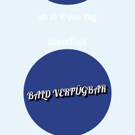
ab 15 € pro Tag
HoppeFood