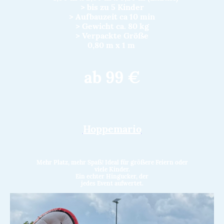
> bis zu 5 Kinder
> Aufbauzeit ca 10 min
> Gewicht ca. 80 kg
> Verpackte Größe
0,80 m x 1 m
ab 99 €
Hoppemario
Mehr Platz, mehr Spaß! Ideal für größere Feiern oder
viele Kinder.
Ein echter Hingucker, der
jedes Event aufwertet.