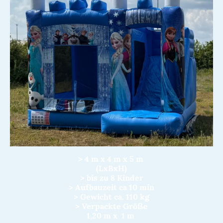
> 4 m x 4 m x 5 m
(LxBxH)
> bis zu 8 Kinder
> Aufbauzeit ca 10 min
> Gewicht ca. 110 kg
> Verpackte Größe
1,20 m x 1 m