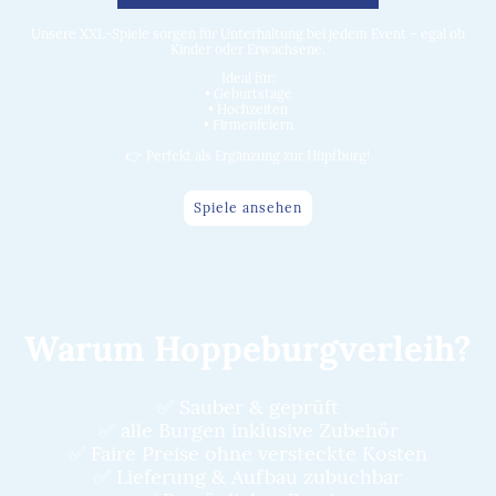
Unsere XXL-Spiele sorgen für Unterhaltung bei jedem Event – egal ob
Kinder oder Erwachsene.
Ideal für:
• Geburtstage
• Hochzeiten
• Firmenfeiern
👉 Perfekt als Ergänzung zur Hüpfburg!
Spiele ansehen
Warum Hoppeburgverleih?
✅ Sauber & geprüft
✅ alle Burgen inklusive Zubehör
✅ Faire Preise ohne versteckte Kosten
✅ Lieferung & Aufbau zubuchbar