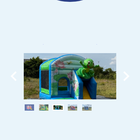
HoppeBurgen
HoppeSpiele