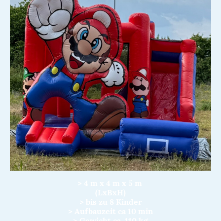
> 4 m x 4 m x 5 m
(LxBxH)
> bis zu 8 Kinder
> Aufbauzeit ca 10 min
> Gewicht ca. 110 kg