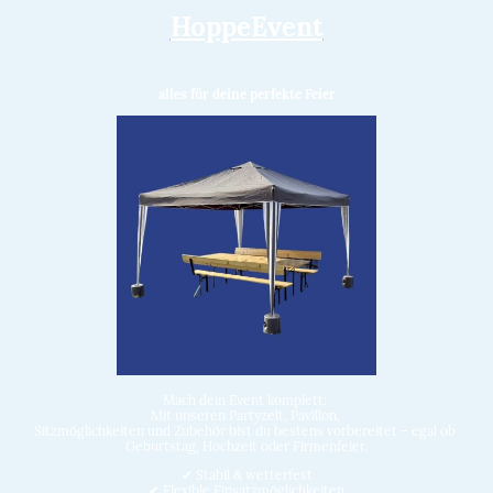
HoppeEvent
alles für deine perfekte Feier
Mach dein Event komplett:
Mit unseren Partyzelt, Pavillon,
Sitzmöglichkeiten und Zubehör bist du bestens vorbereitet – egal ob
Geburtstag, Hochzeit oder Firmenfeier.
✔ Stabil & wetterfest
✔ Flexible Einsatzmöglichkeiten